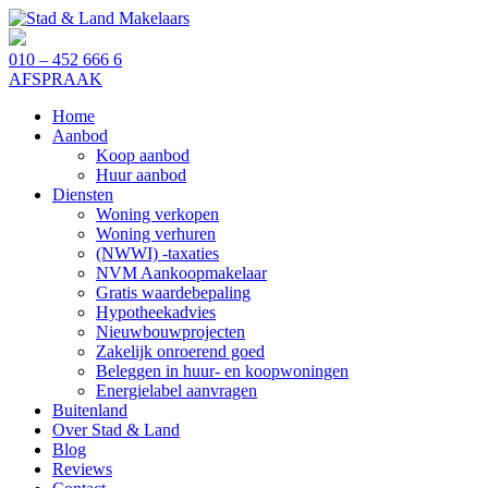
010 – 452 666 6
AFSPRAAK
Home
Aanbod
Koop aanbod
Huur aanbod
Diensten
Woning verkopen
Woning verhuren
(NWWI) -taxaties
NVM Aankoopmakelaar
Gratis waardebepaling
Hypotheekadvies
Nieuwbouwprojecten
Zakelijk onroerend goed
Beleggen in huur- en koopwoningen
Energielabel aanvragen
Buitenland
Over Stad & Land
Blog
Reviews