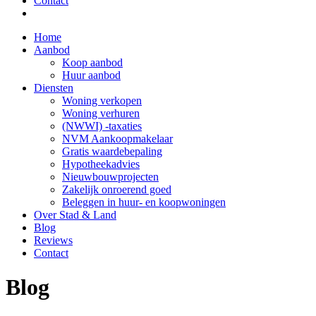
Contact
Home
Aanbod
Koop aanbod
Huur aanbod
Diensten
Woning verkopen
Woning verhuren
(NWWI) -taxaties
NVM Aankoopmakelaar
Gratis waardebepaling
Hypotheekadvies
Nieuwbouwprojecten
Zakelijk onroerend goed
Beleggen in huur- en koopwoningen
Over Stad & Land
Blog
Reviews
Contact
Blog