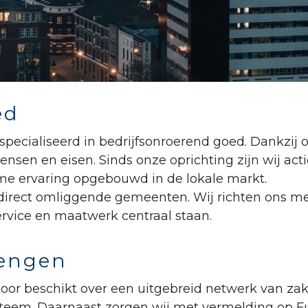
ed
specialiseerd in bedrijfsonroerend goed. Dankzij 
nsen en eisen. Sinds onze oprichting zijn wij act
e ervaring opgebouwd in de lokale markt.
rect omliggende gemeenten. Wij richten ons met
ervice en maatwerk centraal staan.
rengen
or beschikt over een uitgebreid netwerk van zakel
steem. Daarnaast zorgen wij met vermelding op F