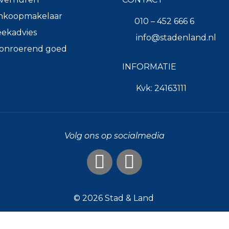
nkoopmakelaar
010 – 452 666 6
ekadvies
info@stadenland.nl
k onroerend goed
INFORMATIE
Kvk: 24163111
Volg ons op socialmedia
© 2026
Stad & Land