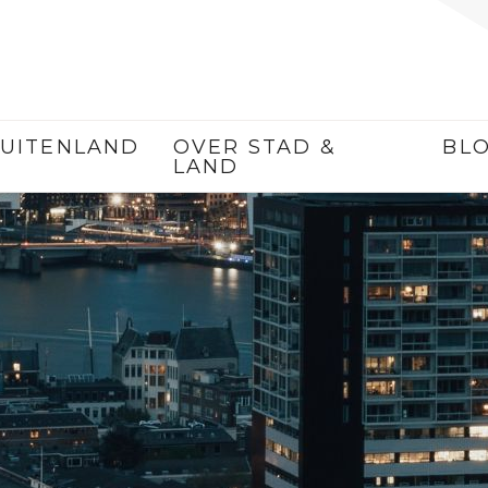
AKELIJK ONROEREND GO
UITENLAND
OVER STAD &
BL
LAND