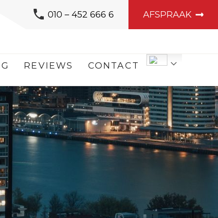
010 – 452 666 6
AFSPRAAK
ED
OG
REVIEWS
CONTACT