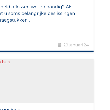
neld aflossen wel zo handig? Als
 u soms belangrijke beslissingen
aagstukken...
29 januari 24
 uw huis