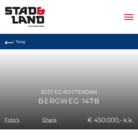
Terug
3037 EG ROTTERDAM
BERGWEG 147B
€ 450.000,- k.k.
Share
Foto's