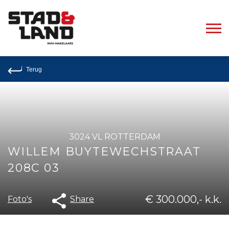
Terug
3024 VL ROTTERDAM
WILLEM BUYTEWECHSTRAAT
208C 03
€ 300.000,- k.k.
Share
Foto's