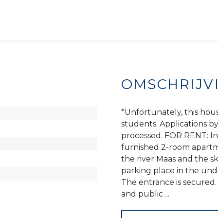
OMSCHRIJV
*Unfortunately, this hous
students. Applications b
processed. FOR RENT: In 
furnished 2-room apartme
the river Maas and the s
parking place in the unde
The entrance is secured. 
and public ...