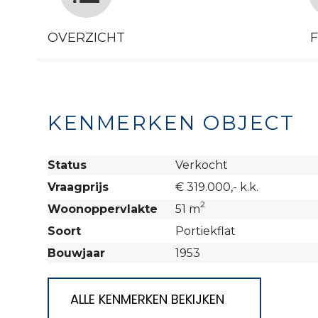
OVERZICHT
KENMERKEN OBJECT
Status
Verkocht
Vraagprijs
€ 319.000,- k.k.
2
Woonoppervlakte
51 m
Soort
Portiekflat
Bouwjaar
1953
ALLE KENMERKEN BEKIJKEN