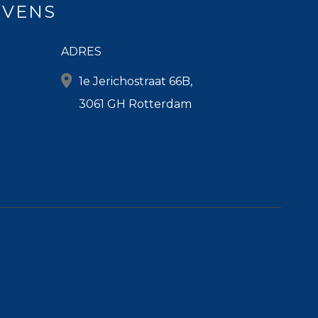
EVENS
ADRES
1e Jerichostraat 66B,
3061 GH Rotterdam