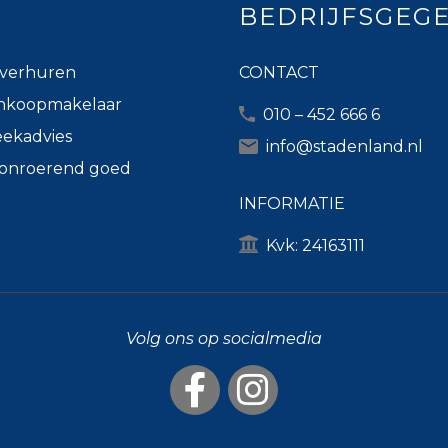
BEDRIJFSGEG
verhuren
CONTACT
nkoopmakelaar
010 – 452 666 6
ekadvies
info@stadenland.nl
k onroerend goed
INFORMATIE
Kvk: 24163111
Volg ons op socialmedia