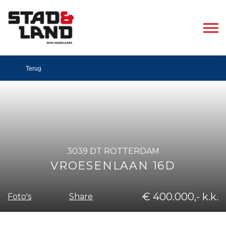
Terug
3039 DT ROTTERDAM
VROESENLAAN 16D
€ 400.000,- k.k.
Share
Foto's