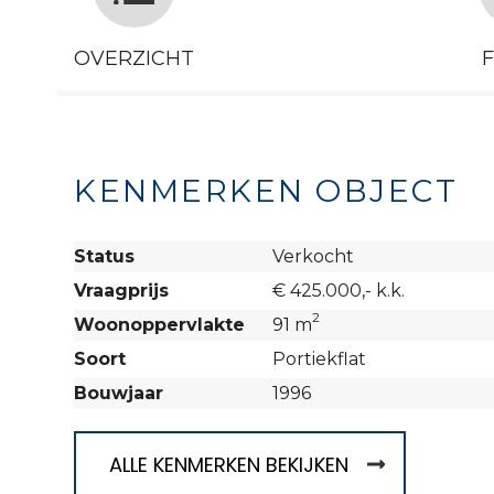
OVERZICHT
KENMERKEN OBJECT
Status
Verkocht
Vraagprijs
€ 425.000,- k.k.
2
Woonoppervlakte
91 m
Soort
Portiekflat
Bouwjaar
1996
ALLE KENMERKEN BEKIJKEN