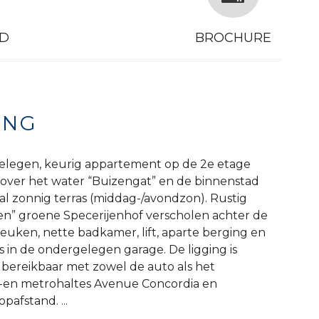
D
BROCHURE
ING
 gelegen, keurig appartement op de 2e etage
 over het water “Buizengat” en de binnenstad
l zonnig terras (middag-/avondzon). Rustig
en” groene Specerijenhof verscholen achter de
uken, nette badkamer, lift, aparte berging en
s in de ondergelegen garage. De ligging is
 bereikbaar met zowel de auto als het
 -en metrohaltes Avenue Concordia en
afstand. ...