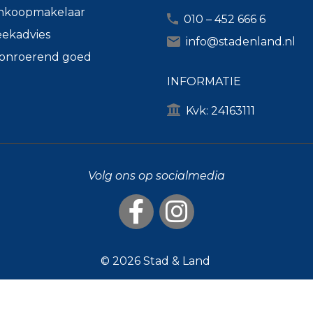
nkoopmakelaar
010 – 452 666 6
ekadvies
info@stadenland.nl
k onroerend goed
INFORMATIE
Kvk: 24163111
Volg ons op socialmedia
© 2026
Stad & Land