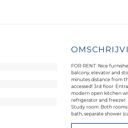
OMSCHRIJV
FOR RENT: Nice furnishe
balcony, elevator and sto
minutes distance from the
accessed! 3rd floor: Entr
modern open kitchen wit
refrigerator and freezer
Study room. Both rooms 
bath, separate shower (cab