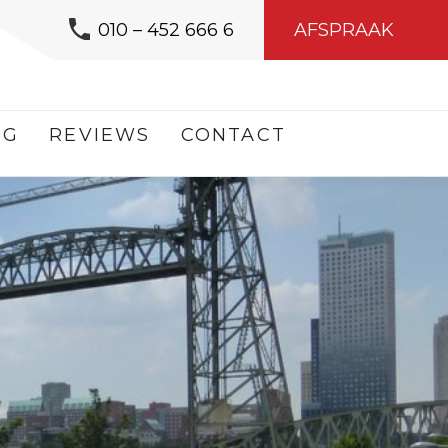
010 – 452 666 6
AFSPRAAK
OG
REVIEWS
CONTACT