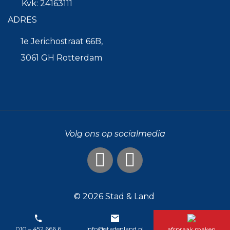
Kvk: 24163111
ADRES
1e Jerichostraat 66B,
3061 GH Rotterdam
Volg ons op socialmedia
© 2026
Stad & Land
010 – 452 666 6
info@stadenland.nl
afspraak maken