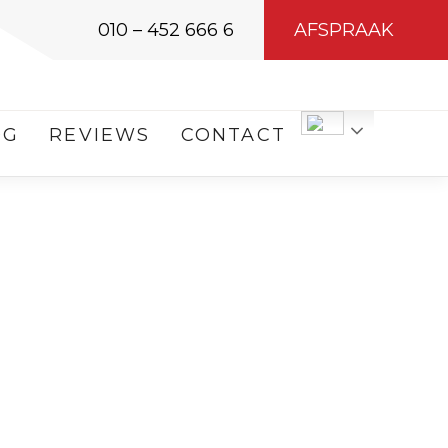
010 – 452 666 6
AFSPRAAK
OG
REVIEWS
CONTACT