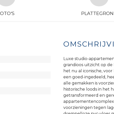
FOTO'S
PLATTEGRON
OMSCHRIJV
Luxe studio-appartement 
grandioos uitzicht op de
het nu al iconische, voor 
een goed-ingedeeld, hee
alle gemakken is voorzie
historische loods in het
getransformeerd en gere
appartementencomplex o
voorzieningen tegen lag
drempelloze pvc-vloer me