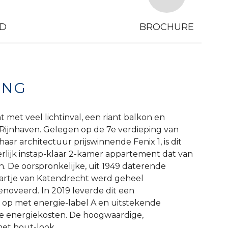
D
BROCHURE
ING
met veel lichtinval, een riant balkon en
 Rijnhaven. Gelegen op de 7e verdieping van
haar architectuur prijswinnende Fenix 1, is dit
rlijk instap-klaar 2-kamer appartement dat van
n. De oorspronkelijke, uit 1949 daterende
 hartje van Katendrecht werd geheel
noveerd. In 2019 leverde dit een
p met energie-label A en uitstekende
e energiekosten. De hoogwaardige,
t hout-look, ...