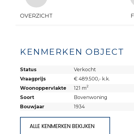
OVERZICHT
KENMERKEN OBJECT
Status
Verkocht
Vraagprijs
€ 489.500,- k.k.
2
Woonoppervlakte
121 m
Soort
Bovenwoning
Bouwjaar
1934
ALLE KENMERKEN BEKIJKEN