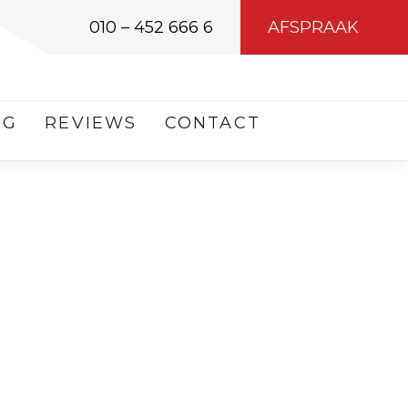
010 – 452 666 6
AFSPRAAK
OG
REVIEWS
CONTACT