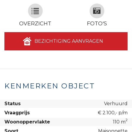
OVERZICHT
FOTO'S
BEZICHTIGING AANVRAGEN
KENMERKEN OBJECT
Status
Verhuurd
Vraagprijs
€ 2.100,- p/m
2
Woonoppervlakte
110 m
Soort
Maisonnette