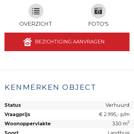
OVERZICHT
FOTO'S
BEZICHTIGING AANVRAGEN
KENMERKEN OBJECT
Status
Verhuurd
Vraagprijs
€ 2.995,- p/m
2
Woonoppervlakte
330 m
Soort
Landhuis