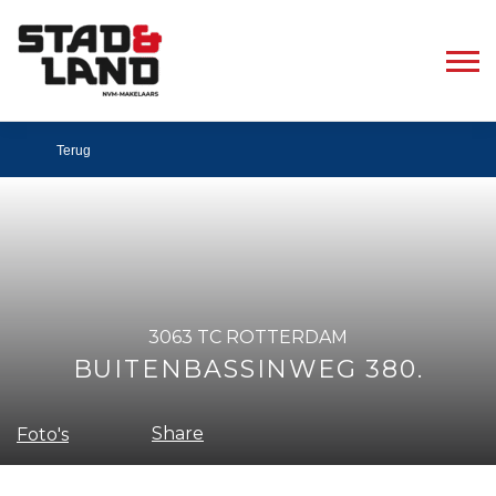
Terug
3063 TC ROTTERDAM
BUITENBASSINWEG 380.
Share
Foto's