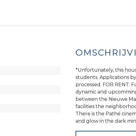
OMSCHRIJV
*Unfortunately, this hous
students. Applications b
processed. FOR RENT: Fu
dynamic and upcomming di
between the Nieuwe Maas
facilities the neighborh
There is the Pathé cinem
and glow in the dark mini 