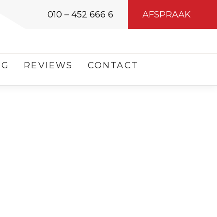
010 – 452 666 6
AFSPRAAK
OG
REVIEWS
CONTACT