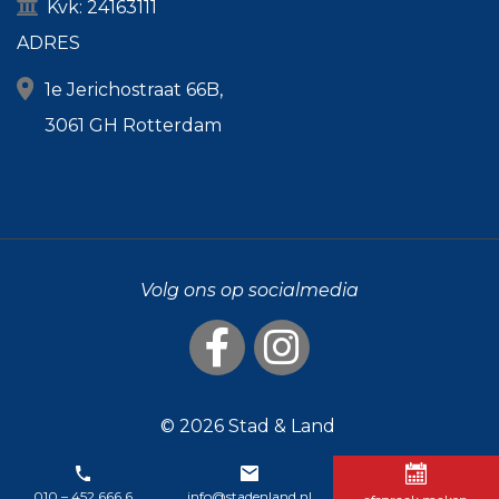
Kvk: 24163111
ADRES
1e Jerichostraat 66B,
3061 GH Rotterdam
Volg ons op socialmedia
© 2026
Stad & Land
010 – 452 666 6
info@stadenland.nl