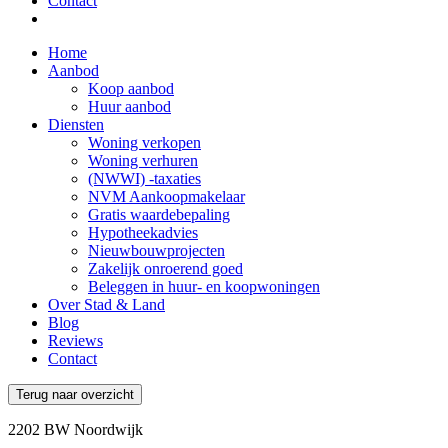
Contact
Home
Aanbod
Koop aanbod
Huur aanbod
Diensten
Woning verkopen
Woning verhuren
(NWWI) -taxaties
NVM Aankoopmakelaar
Gratis waardebepaling
Hypotheekadvies
Nieuwbouwprojecten
Zakelijk onroerend goed
Beleggen in huur- en koopwoningen
Over Stad & Land
Blog
Reviews
Contact
Terug
naar overzicht
2202 BW Noordwijk