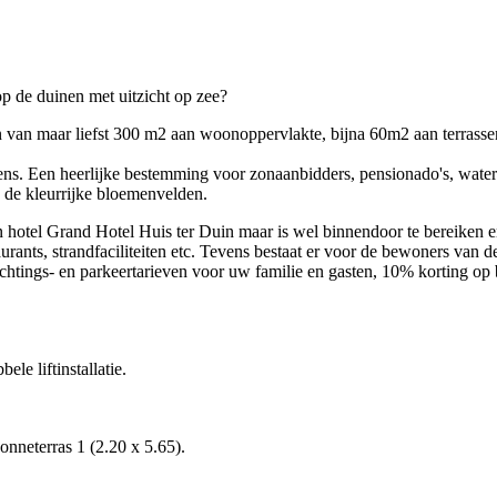
p de duinen met uitzicht op zee?
van maar liefst 300 m2 aan woonoppervlakte, bijna 60m2 aan terrassen
ens. Een heerlijke bestemming voor zonaanbidders, pensionado's, waters
n de kleurrijke bloemenvelden.
 hotel Grand Hotel Huis ter Duin maar is wel binnendoor te bereiken e
staurants, strandfaciliteiten etc. Tevens bestaat er voor de bewoners v
tings- en parkeertarieven voor uw familie en gasten, 10% korting op bes
le liftinstallatie.
nneterras 1 (2.20 x 5.65).