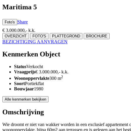
Maritima 5
Facebook
Twitter
Email
WhatsApp
Share
Foto's
€ 3.000.000,- k.k.
OVERZICHT
FOTO'S
PLATTEGROND
BROCHURE
BEZICHTIGING AANVRAGEN
Kenmerken Object
Status
Verkocht
Vraagprijs
€ 3.000.000,- k.k.
2
Woonoppervlakte
300 m
Soort
Portiekflat
Bouwjaar
1980
Alle kenmerken bekijken
Omschrijving
Wie droomt er niet van wakker worden in een exclusief appartement 
woonoppervlakte, bijna 60m2 aan terrassen en is gelegen aan het beg