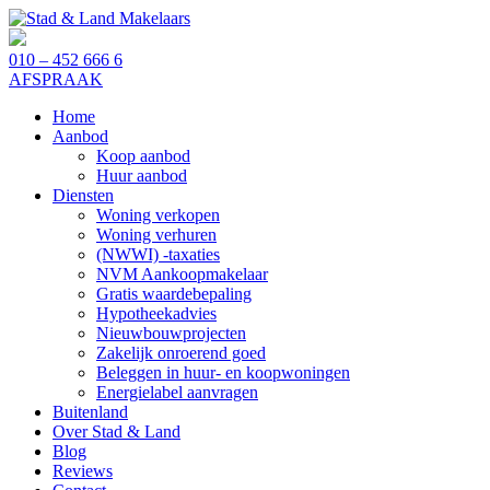
010 – 452 666 6
AFSPRAAK
Home
Aanbod
Koop aanbod
Huur aanbod
Diensten
Woning verkopen
Woning verhuren
(NWWI) -taxaties
NVM Aankoopmakelaar
Gratis waardebepaling
Hypotheekadvies
Nieuwbouwprojecten
Zakelijk onroerend goed
Beleggen in huur- en koopwoningen
Energielabel aanvragen
Buitenland
Over Stad & Land
Blog
Reviews