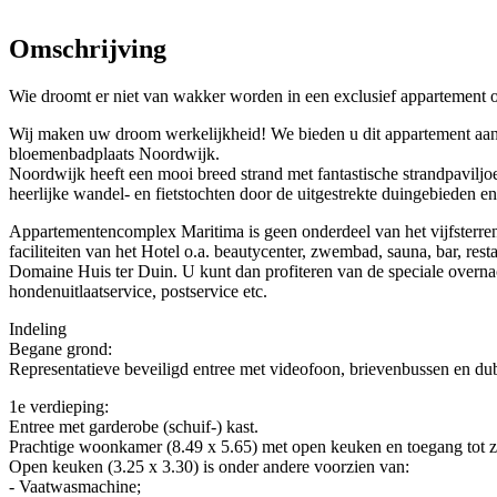
Omschrijving
Wie droomt er niet van wakker worden in een exclusief appartement o
Wij maken uw droom werkelijkheid! We bieden u dit appartement aan 
bloemenbadplaats Noordwijk.
Noordwijk heeft een mooi breed strand met fantastische strandpaviljo
heerlijke wandel- en fietstochten door de uitgestrekte duingebieden e
Appartementencomplex Maritima is geen onderdeel van het vijfsterren
faciliteiten van het Hotel o.a. beautycenter, zwembad, sauna, bar, re
Domaine Huis ter Duin. U kunt dan profiteren van de speciale overnach
hondenuitlaatservice, postservice etc.
Indeling
Begane grond:
Representatieve beveiligd entree met videofoon, brievenbussen en dubbe
1e verdieping:
Entree met garderobe (schuif-) kast.
Prachtige woonkamer (8.49 x 5.65) met open keuken en toegang tot zo
Open keuken (3.25 x 3.30) is onder andere voorzien van:
- Vaatwasmachine;