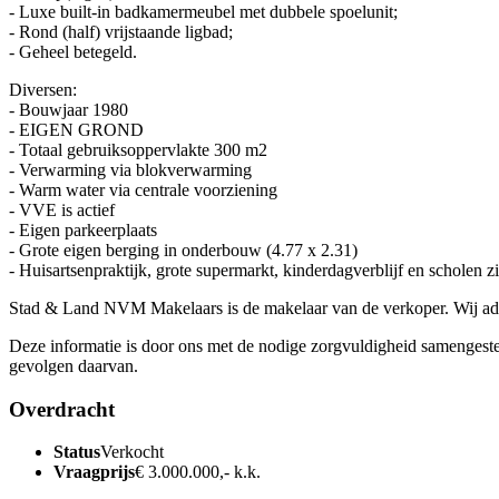
- Luxe built-in badkamermeubel met dubbele spoelunit;
- Rond (half) vrijstaande ligbad;
- Geheel betegeld.
Diversen:
- Bouwjaar 1980
- EIGEN GROND
- Totaal gebruiksoppervlakte 300 m2
- Verwarming via blokverwarming
- Warm water via centrale voorziening
- VVE is actief
- Eigen parkeerplaats
- Grote eigen berging in onderbouw (4.77 x 2.31)
- Huisartsenpraktijk, grote supermarkt, kinderdagverblijf en scholen zit
Stad & Land NVM Makelaars is de makelaar van de verkoper. Wij adv
Deze informatie is door ons met de nodige zorgvuldigheid samengestel
gevolgen daarvan.
Overdracht
Status
Verkocht
Vraagprijs
€ 3.000.000,- k.k.