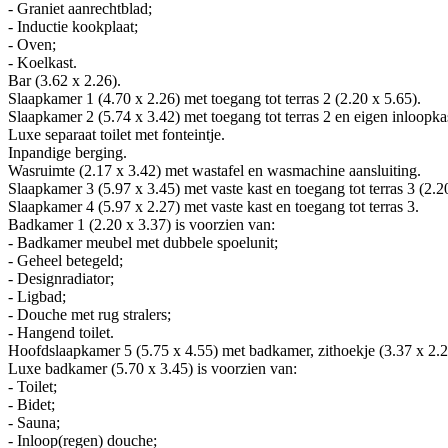
- Graniet aanrechtblad;
- Inductie kookplaat;
- Oven;
- Koelkast.
Bar (3.62 x 2.26).
Slaapkamer 1 (4.70 x 2.26) met toegang tot terras 2 (2.20 x 5.65).
Slaapkamer 2 (5.74 x 3.42) met toegang tot terras 2 en eigen inloopkas
Luxe separaat toilet met fonteintje.
Inpandige berging.
Wasruimte (2.17 x 3.42) met wastafel en wasmachine aansluiting.
Slaapkamer 3 (5.97 x 3.45) met vaste kast en toegang tot terras 3 (2.2
Slaapkamer 4 (5.97 x 2.27) met vaste kast en toegang tot terras 3.
Badkamer 1 (2.20 x 3.37) is voorzien van:
- Badkamer meubel met dubbele spoelunit;
- Geheel betegeld;
- Designradiator;
- Ligbad;
- Douche met rug stralers;
- Hangend toilet.
Hoofdslaapkamer 5 (5.75 x 4.55) met badkamer, zithoekje (3.37 x 2.27
Luxe badkamer (5.70 x 3.45) is voorzien van:
- Toilet;
- Bidet;
- Sauna;
- Inloop(regen) douche;