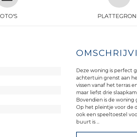
FOTO'S
PLATTEGRON
OMSCHRIJV
Deze woning is perfect g
achtertuin grenst aan he
vissen vanaf het terras e
maar liefst drie slaapka
Bovendien is de woning g
Op het pleintje voor de 
ook een speeltoestel vo
buurt is ...