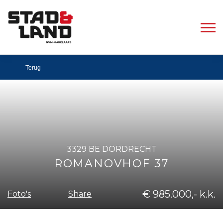
Terug
3329 BE DORDRECHT
ROMANOVHOF 37
€ 985.000,- k.k.
Share
Foto's