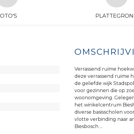
FOTO'S
PLATTEGRON
OMSCHRIJV
Verrassend ruime hoekwo
deze verrassend ruime h
de geliefde wijk Stadspo
voor gezinnen die op zoe
woonomgeving. Gelegen i
het winkelcentrum Biesh
diverse basisscholen voo
vlotte verbinding naar a
Biesbosch ...