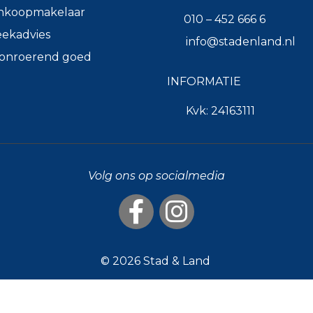
nkoopmakelaar
010 – 452 666 6
ekadvies
info@stadenland.nl
k onroerend goed
INFORMATIE
Kvk: 24163111
Volg ons op socialmedia
© 2026
Stad & Land