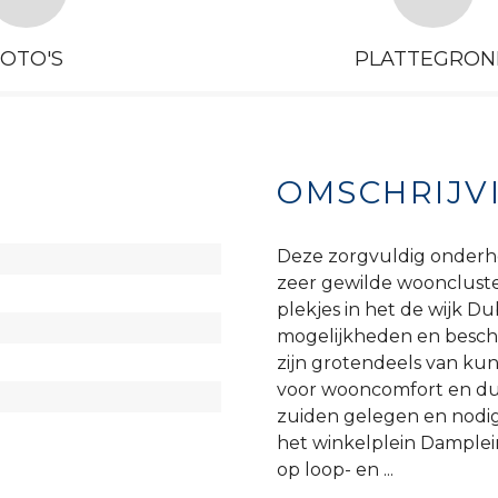
FOTO'S
PLATTEGRON
OMSCHRIJV
Deze zorgvuldig onderho
zeer gewilde woonclust
plekjes in het de wijk D
mogelijkheden en beschi
zijn grotendeels van kun
voor wooncomfort en duu
zuiden gelegen en nodigt
het winkelplein Damplein
op loop- en ...