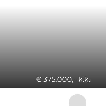
€ 375.000,- k.k.