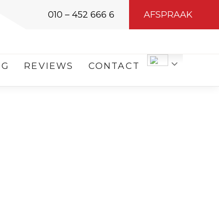
010 – 452 666 6
AFSPRAAK
OG
REVIEWS
CONTACT