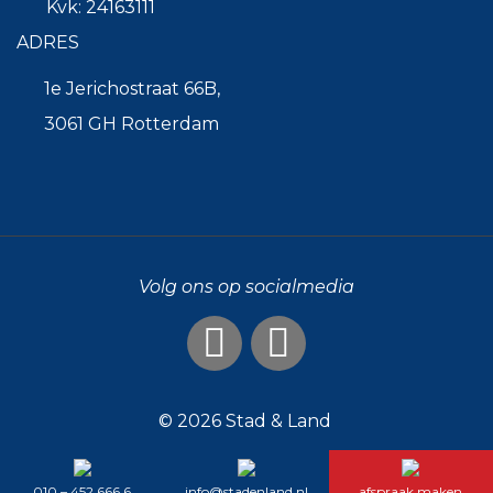
Kvk: 24163111
ADRES
1e Jerichostraat 66B,
3061 GH Rotterdam
Volg ons op socialmedia
© 2026
Stad & Land
010 – 452 666 6
info@stadenland.nl
afspraak maken