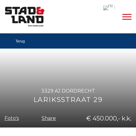
Dutch
Terug
3329 AJ DORDRECHT
LARIKSSTRAAT 29
€ 450.000,- k.k.
Share
Foto's