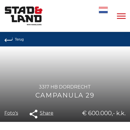
Dutch
Terug
3317 HB DORDRECHT
CAMPANULA 29
€ 600.000,- k.k.
Share
Foto's