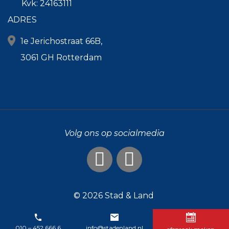
Kvk: 24163111
ADRES
1e Jerichostraat 66B,
3061 GH Rotterdam
Volg ons op socialmedia
© 2026
Stad & Land
010 – 452 666 6
info@stadenland.nl