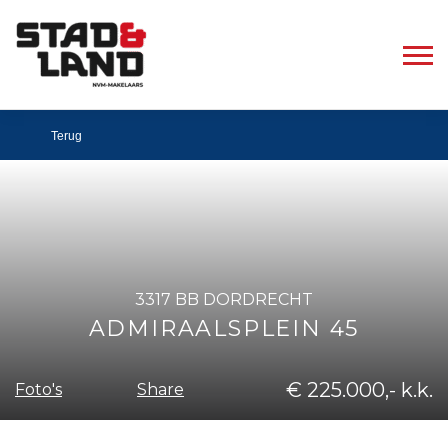
Terug
3317 BB DORDRECHT
ADMIRAALSPLEIN 45
€ 225.000,- k.k.
Share
Foto's