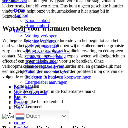
AFSPRAAK
snel bij elkaar te brengen. Wij gaan voor u aan de slag, zodat u
lekker rustig kunt blijven zitten. Dus kunt u geen geschikte huurder
Home
vinden? Dan helpt onze verhuurmakelaar u hier graag bij in
Aanbod
Schiedam.
Koop aanbod
Huur aanbod
Wat wij voor u kunnen betekenen
Diensten
Woning verkopen
Wij begeleiden onze klanten gedurende van het begin tot aan het
Woning verhuren
eind van het verhuurproces. Dit doen wij niet alleen met de grootste
(NWWI) -taxaties
zorg en toewijding, maar ook met kwaliteit, ervaring en één-op-één
NVM Aankoopmakelaar
contact. Met een groot netwerk aan expats, weten wij doelgericht en
Gratis waardebepaling
effectief een potentiële huurder voor u te bereiken. Onze
Hypotheekadvies
verkoopmakelaar brengt u als verhuurder snel en gemakkelijk met
Nieuwbouwprojecten
een mogelijke huurder in contact. Verder profiteert u bij ons van de
Zakelijk onroerend goed
volgende voordelen in Schiedam:
Beleggen in huur- en koopwoningen
Energielabel aanvragen
Korte kanalen
Buitenland
Vele decennia actief in de Rotterdamse markt
Over Stad & Land
Kennis
Blog
Persoonlijke betrokkenheid
Reviews
NVM keurmerk
Contact
Dutch
Home
Aanbod