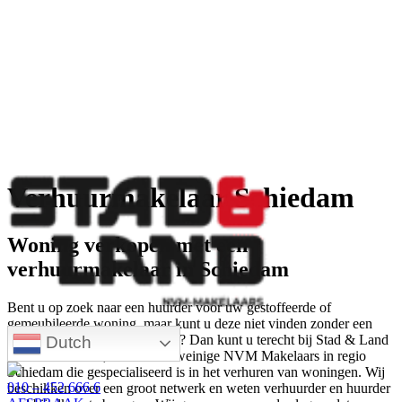
Verhuurmakelaar Schiedam
Woning verkopen met een
verhuurmakelaar in Schiedam
Bent u op zoek naar een huurder voor uw gestoffeerde of
gemeubileerde woning, maar kunt u deze niet vinden zonder een
verhuurmakelaar in Rotterdam? Dan kunt u terecht bij Stad & Land
Dutch
NVM Makelaars, één van de weinige NVM Makelaars in regio
Schiedam die gespecialiseerd is in het verhuren van woningen. Wij
010 – 452 666 6
beschikken over een groot netwerk en weten verhuurder en huurder