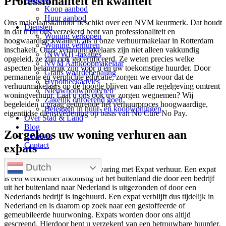
Professionaliteit en kwaliteit
Koop aanbod
Huur aanbod
Ons makelaarskantoor beschikt over een NVM keurmerk. Dat houdt
Diensten
in dat u bij ons verzekerd bent van professionaliteit en
Woning verkopen
hoogwaardige kwaliteit, als u onze verhuurmakelaar in Rotterdam
Woning verhuren
inschakelt. Onze verhuurmakelaars zijn niet alleen vakkundig
(NWWI) -taxaties
opgeleid, ze zijn ook gecertificeerd. Ze weten precies welke
NVM Aankoopmakelaar
aspecten belangrijk zijn voor u en uw toekomstige huurder. Door
Gratis waardebepaling
permanente en verplichte educatie, zorgen we ervoor dat de
Hypotheekadvies
verhuurmakelaars op de hoogte blijven van alle regelgeving omtrent
Nieuwbouwprojecten
woningverhuur. Laat u ons ook uw zorgen wegnemen? Wij
Zakelijk onroerend goed
begeleiden u graag gedurende het verhuurproces hoogwaardige,
Beleggen in huur- en koopwoningen
eigentijdse dienstverlening op basis van No Cure No Pay.
Over Stad & Land
Blog
Zorgeloos uw woning verhuren aan
Reviews
Contact
expats
Dutch
Wij hebben de nodige jaren ervaring met Expat verhuur. Een expat
is een werknemer afkomstig uit het buitenland die door een bedrijf
uit het buitenland naar Nederland is uitgezonden of door een
Nederlands bedrijf is ingehuurd. Een expat verblijft dus tijdelijk in
Nederland en is daarom op zoek naar een gestoffeerde of
gemeubileerde huurwoning. Expats worden door ons altijd
gescreend. Hierdoor bent u verzekerd van een betrouwbare huurder.