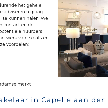
edurende het gehele
We adviseren u graag
 te kunnen halen. We
n contact en de
potentiële huurders
t netwerk van expats en
nze voordelen:
terdamse markt
elaar in Capelle aan den 