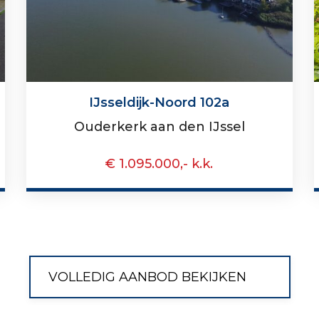
IJsseldijk-Noord 102a
Ouderkerk aan den IJssel
€ 1.095.000,- k.k.
VOLLEDIG AANBOD BEKIJKEN