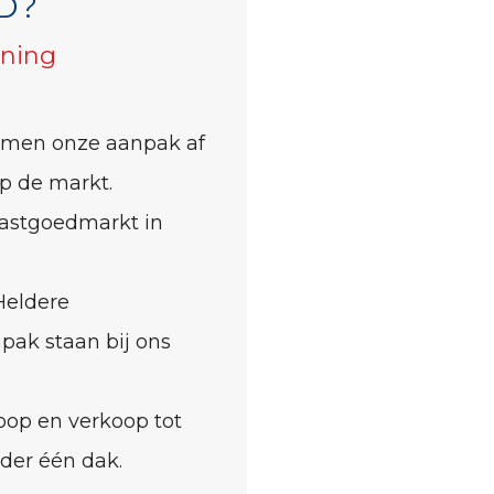
D?
ening
men onze aanpak af
p de markt.
astgoedmarkt in
eldere
pak staan bij ons
op en verkoop tot
nder één dak.